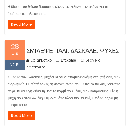
Η βίωση του θεϊκού δράματος κάνοντας «κλικ» στην εικόνα για τη
διαδραστική πλατφόρμα
Read More
28
ΣΜΊΛΕΨΕ ΠΆΛΙ, ΔΆΣΚΑΛΕ, ΨΥΧΈΣ
Φεβ
2o Δημοτικό
Επίκαιρα
Leave a
2016
comment
Σμίλεψε πάλι, δάσκαλε, ψυχές! Κι ότι σ’ απόμεινε ακόμη στη ζωή σου, Μην
τ’ αρνηθείς! Θυσίασέ το ως τη στερνή πνοή σου! Χτισ’ το παλάτι, δάσκαλε
σοφέ! Κι αν λίγη δύναμη μεσ’ το κορμί σου μένει, Μην κουρασθείς. Είν’ η
ψυχή σου ατσαλωμένη. Θέμελα βάλε τώρα πιο βαθειά, Ο πόλεμος να μη
μπορεί να τα…
Read More