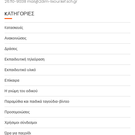
26710-91338 mail@2dim-lixour.kef.sch.gr
Ρ
Θ
KΑΤΗΓΟΡΊΕΣ
Ρ
Ω
Kατασκευές
Ν
Ανακοινώσεις
Δράσεις
Εκπαιδευτική τηλεόραση
Εκπαιδευτικό υλικό
Επίκαιρα
Η γνώμη του ειδικού
Παραμύθια και παιδικά ταγούδια-βίντεο
Προσομοιώσεις
Χρήσιμοι σύνδεσμοι
Ώρα για παιχνίδι