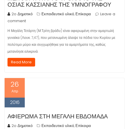
ΟΣΊΑΣ ΚΑΣΣΙΑΝΉΣ ΤΗΣ ΥΜΝΟΓΡΆΦΟΥ
2o Δημοτικό
Εκπαιδευτικό υλικό
Επίκαιρα
Leave a
,
comment
Η Μεγάλη Τετάρτη (Μ.Τρίτη βράδυ) είναι αφιερωμένη στην αμαρτωλή
γυναίκα (Λουκ. 7,47), που μετανιωμένη άλειψε τα πόδια του Κυρίου με
πολύτιμο μύρο και συγχωρήθηκε για τα αμαρτήματα της, καθώς
μετανόησε ειλικρινά.
Read More
26
Απρ
2016
ΑΦΙΈΡΩΜΑ ΣΤΗ ΜΕΓΆΛΗ ΕΒΔΟΜΆΔΑ
2o Δημοτικό
Εκπαιδευτικό υλικό
Επίκαιρα
,