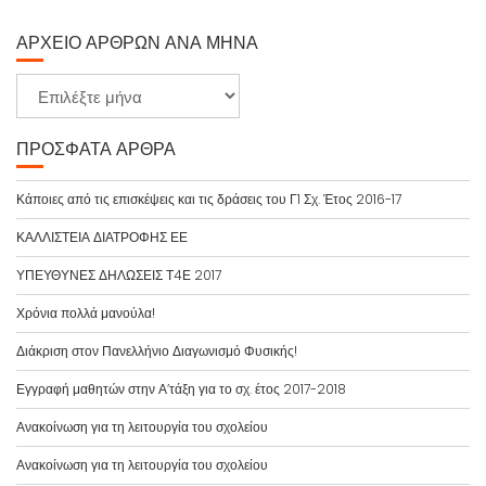
ΑΡΧΕΊΟ ΆΡΘΡΩΝ ΑΝΆ ΜΉΝΑ
Α
ρ
χ
ΠΡΌΣΦΑΤΑ ΆΡΘΡΑ
ε
ί
Κάποιες από τις επισκέψεις και τις δράσεις του Γ1 Σχ. Έτος 2016-17
ο
ΚΑΛΛΙΣΤΕΙΑ ΔΙΑΤΡΟΦΗΣ ΕΕ
ά
ρ
ΥΠΕΥΘΥΝΕΣ ΔΗΛΩΣΕΙΣ Τ4Ε 2017
θ
Χρόνια πολλά μανούλα!
ρ
ω
Διάκριση στον Πανελλήνιο Διαγωνισμό Φυσικής!
ν
Εγγραφή μαθητών στην Α’τάξη για το σχ. έτος 2017-2018
α
ν
Ανακοίνωση για τη λειτουργία του σχολείου
ά
Ανακοίνωση για τη λειτουργία του σχολείου
μ