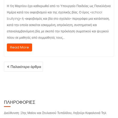
Η 6η Μαρτίου έχει καθιερωθεί από το Υπουργείο Παιδείας ως Πανελλήνια
Ημέρα κατά του εκφοβισμού και της σχολικής βίας. Ο όρος «school
bullying» ή «εκφοβισμός και βία στο σχολείο» περιγράφει μια κατάσταση,
κατά την οποία ασκείται εσκεμμένη, απρόκλητη, συστηματική και
επαναλαμβανόμενη βία, με σκοπό την πρόκληση σωματικού και ψυχικού
πόου σε μαθητές από συμμαθητές τους,…
Read More
Παλαιότερα άρθρα
Π
Λ
Ο
Ή
Γ
Η
ΠΛΗΡΟΦΟΡΊΕΣ
Σ
Η
Διεύθυνση: 21ης Μαϊου και Στυλιανού Τυπάλδου, Ληξούρι Κεφαλονιά Τηλ:
Ά