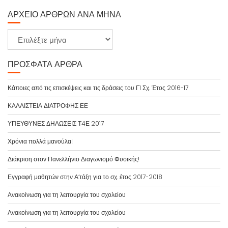
ΑΡΧΕΊΟ ΆΡΘΡΩΝ ΑΝΆ ΜΉΝΑ
Α
ρ
χ
ΠΡΌΣΦΑΤΑ ΆΡΘΡΑ
ε
ί
Κάποιες από τις επισκέψεις και τις δράσεις του Γ1 Σχ. Έτος 2016-17
ο
ΚΑΛΛΙΣΤΕΙΑ ΔΙΑΤΡΟΦΗΣ ΕΕ
ά
ρ
ΥΠΕΥΘΥΝΕΣ ΔΗΛΩΣΕΙΣ Τ4Ε 2017
θ
Χρόνια πολλά μανούλα!
ρ
ω
Διάκριση στον Πανελλήνιο Διαγωνισμό Φυσικής!
ν
Εγγραφή μαθητών στην Α’τάξη για το σχ. έτος 2017-2018
α
ν
Ανακοίνωση για τη λειτουργία του σχολείου
ά
Ανακοίνωση για τη λειτουργία του σχολείου
μ