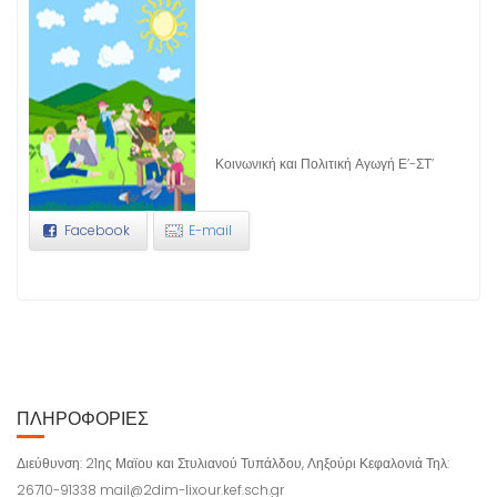
Κοινωνική και Πολιτική Αγωγή Ε’-ΣΤ’
Facebook
E-mail
ΠΛΗΡΟΦΟΡΊΕΣ
Διεύθυνση: 21ης Μαϊου και Στυλιανού Τυπάλδου, Ληξούρι Κεφαλονιά Τηλ:
26710-91338 mail@2dim-lixour.kef.sch.gr