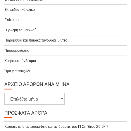
Εκπαιδευτικό υλικό
Επίκαιρα
Η γνώμη του ειδικού
Παραμύθια και παιδικά ταγούδια-βίντεο
Προσομοιώσεις
Χρήσιμοι σύνδεσμοι
Ώρα για παιχνίδι
ΑΡΧΕΊΟ ΆΡΘΡΩΝ ΑΝΆ ΜΉΝΑ
Α
ρ
χ
ΠΡΌΣΦΑΤΑ ΆΡΘΡΑ
ε
ί
Κάποιες από τις επισκέψεις και τις δράσεις του Γ1 Σχ. Έτος 2016-17