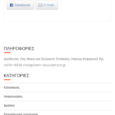
Facebook
E-mail
ΠΛΗΡΟΦΟΡΊΕΣ
Διεύθυνση: 21ης Μαϊου και Στυλιανού Τυπάλδου, Ληξούρι Κεφαλονιά Τηλ:
26710-91338 mail@2dim-lixour.kef.sch.gr
KΑΤΗΓΟΡΊΕΣ
Kατασκευές
Ανακοινώσεις
Δράσεις
Εκπαιδευτική τηλεόραση