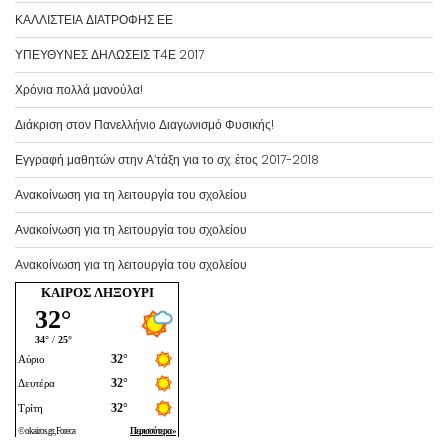
ο
ΚΑΛΛΙΣΤΕΙΑ ΔΙΑΤΡΟΦΗΣ ΕΕ
ά
ρ
ΥΠΕΥΘΥΝΕΣ ΔΗΛΩΣΕΙΣ Τ4Ε 2017
θ
Χρόνια πολλά μανούλα!
ρ
ω
Διάκριση στον Πανελλήνιο Διαγωνισμό Φυσικής!
ν
Εγγραφή μαθητών στην Α’τάξη για το σχ. έτος 2017-2018
α
ν
Ανακοίνωση για τη λειτουργία του σχολείου
ά
Ανακοίνωση για τη λειτουργία του σχολείου
μ
ή
Ανακοίνωση για τη λειτουργία του σχολείου
ν
ΚΑΙΡΌΣ ΛΗΞΟΎΡΙ
α