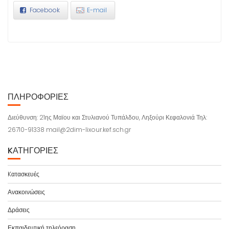
Facebook
E-mail
ΠΛΗΡΟΦΟΡΊΕΣ
Διεύθυνση: 21ης Μαϊου και Στυλιανού Τυπάλδου, Ληξούρι Κεφαλονιά Τηλ:
26710-91338 mail@2dim-lixour.kef.sch.gr
KΑΤΗΓΟΡΊΕΣ
Kατασκευές
Ανακοινώσεις
Δράσεις
Εκπαιδευτική τηλεόραση