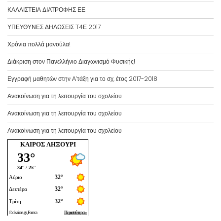
ο
ΚΑΛΛΙΣΤΕΙΑ ΔΙΑΤΡΟΦΗΣ ΕΕ
ά
ρ
ΥΠΕΥΘΥΝΕΣ ΔΗΛΩΣΕΙΣ Τ4Ε 2017
θ
Χρόνια πολλά μανούλα!
ρ
ω
Διάκριση στον Πανελλήνιο Διαγωνισμό Φυσικής!
ν
Εγγραφή μαθητών στην Α’τάξη για το σχ. έτος 2017-2018
α
ν
Ανακοίνωση για τη λειτουργία του σχολείου
ά
Ανακοίνωση για τη λειτουργία του σχολείου
μ
ή
Ανακοίνωση για τη λειτουργία του σχολείου
ν
ΚΑΙΡΌΣ ΛΗΞΟΎΡΙ
α