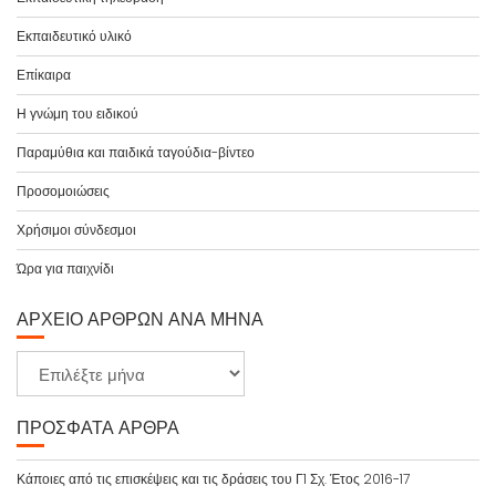
Εκπαιδευτικό υλικό
Επίκαιρα
Η γνώμη του ειδικού
Παραμύθια και παιδικά ταγούδια-βίντεο
Προσομοιώσεις
Χρήσιμοι σύνδεσμοι
Ώρα για παιχνίδι
ΑΡΧΕΊΟ ΆΡΘΡΩΝ ΑΝΆ ΜΉΝΑ
Α
ρ
χ
ΠΡΌΣΦΑΤΑ ΆΡΘΡΑ
ε
ί
Κάποιες από τις επισκέψεις και τις δράσεις του Γ1 Σχ. Έτος 2016-17