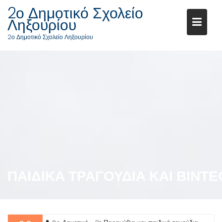
S
2ο Δημοτικό Σχολείο
k
Ληξουρίου
i
2ο Δημοτικό Σχολείο Ληξουρίου
p
t
o
c
o
n
t
e
n
t
ΠΑΙΔΙΚΆ ΤΡΑΓΟΎΔΙΑ ΚΑΙ ΒΊΝΤΕ