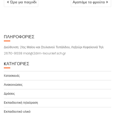
Ώρα για παιχνίδι
Αγαπάμε τα φρούτα
Π
Λ
Ο
Ή
Γ
Η
ΠΛΗΡΟΦΟΡΊΕΣ
Σ
Η
Διεύθυνση: 21ης Μαϊου και Στυλιανού Τυπάλδου, Ληξούρι Κεφαλονιά Τηλ:
Ά
26710-91338 mail@2dim-lixour.kef.sch.gr
Ρ
Θ
KΑΤΗΓΟΡΊΕΣ
Ρ
Ω
Kατασκευές
Ν
Ανακοινώσεις
Δράσεις
Εκπαιδευτική τηλεόραση
Εκπαιδευτικό υλικό