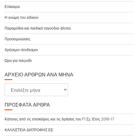
Επίκαιρα
Η γνώμη του ειδικού
Παραμύθια και παιδικά ταγούδια-βίντεο
Προσομοιώσεις
Χρήσιμοι σύνδεσμοι
Ώρα για παιχνίδι
ΑΡΧΕΊΟ ΆΡΘΡΩΝ ΑΝΆ ΜΉΝΑ
Α
ρ
χ
ΠΡΌΣΦΑΤΑ ΆΡΘΡΑ
ε
ί
Κάποιες από τις επισκέψεις και τις δράσεις του Γ1 Σχ. Έτος 2016-17
ο
ΚΑΛΛΙΣΤΕΙΑ ΔΙΑΤΡΟΦΗΣ ΕΕ
ά